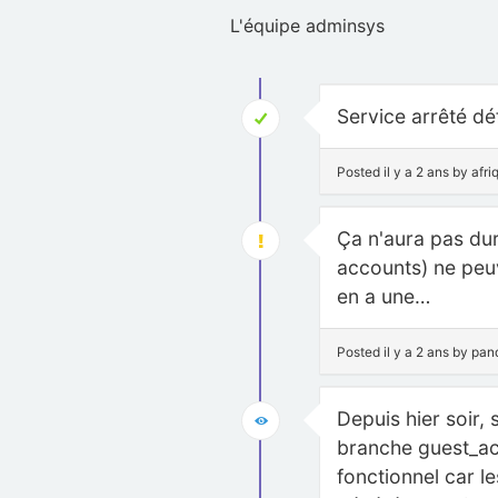
L'équipe adminsys
Service arrêté déf
Posted il y a 2 ans by afri
Ça n'aura pas dur
accounts) ne peuve
en a une…
Posted il y a 2 ans by pa
Depuis hier soir, s
branche guest_acc
fonctionnel car le